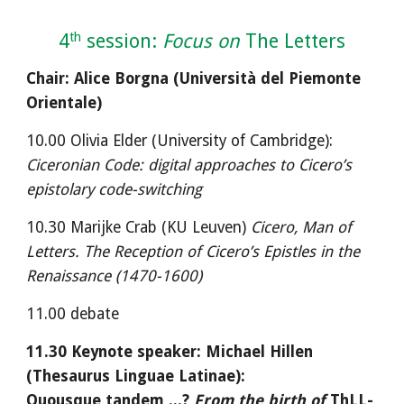
th
4
 session: 
Focus on 
The Letters
Chair: Alice Borgna (Università del Piemonte 
Orientale) 
10.00 Olivia Elder (University of Cambridge): 
Ciceronian Code: digital approaches to Cicero’s 
epistolary code-switching
10.30 Marijke Crab (KU Leuven) 
Cicero, Man of 
Letters. The Reception of Cicero’s Epistles in the 
Renaissance (1470-1600)
11.00 debate
11.30 Keynote speaker: Michael Hillen 
(Thesaurus Linguae Latinae):
Quousque tandem ...? 
From the birth of 
ThLL-